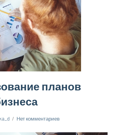
зование планов
изнеса
yka_d
Нет комментариев