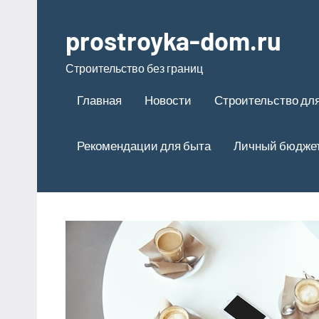
Перейти
к
prostroyka-dom.ru
содержимому
Строительство без границ
Главная
Новости
Строительство для
Рекомендации для быта
Личный бюдже