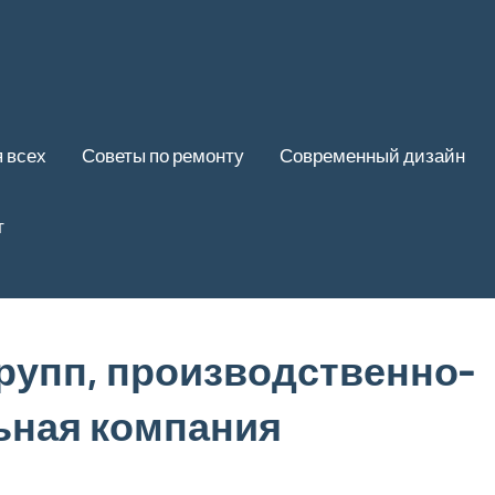
 всех
Советы по ремонту
Современный дизайн
т
рупп, производственно-
ьная компания