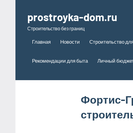
Перейти
к
prostroyka-dom.ru
содержимому
Строительство без границ
Главная
Новости
Строительство для
Рекомендации для быта
Личный бюдже
Фортис-Г
строител