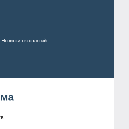
Новинки технологий
рма
ск