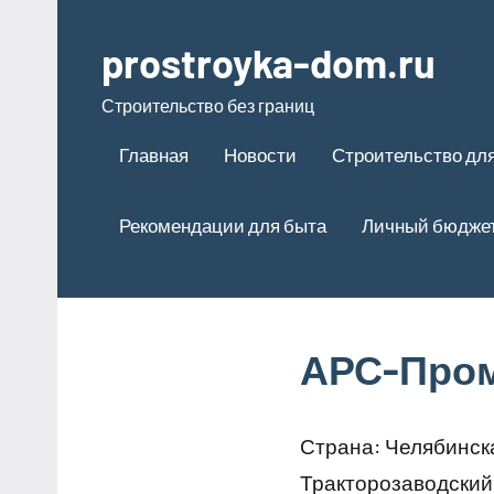
Перейти
к
prostroyka-dom.ru
содержимому
Строительство без границ
Главная
Новости
Строительство для
Рекомендации для быта
Личный бюдже
АРС-Пром
Страна: Челябинска
Тракторозаводский