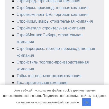
Стройград, строительная компания
Стройдом, производственная компания
Стройкомплект-Екб, торговая компания
СтройКомСибирь, строительная компания
Стройметалл, строительная компания
СтройМонтаж Сибирь, строительная
компания
Стройпрогресс, торгово-производственная
компания
Стройстиль, торгово-производственная
компания
Тайм, торгово-монтажная компания
Тас, строительная компания
ТентПолог, производственная компания
Этот веб-сайт использует файлы cookie для улучшения
Теплица 72, компания
пользовательского опыта. Продолжая пользоваться сайтом, вы даете
согласие на использование файлов cookie.
OK
Теплостройпроект-с